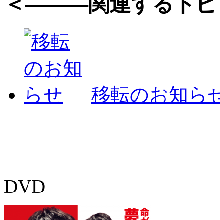
＜———関連するトピ
移転のお知ら
DVD