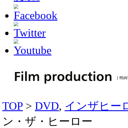
TOP
>
DVD
,
インザヒー
ン・ザ・ヒーロー