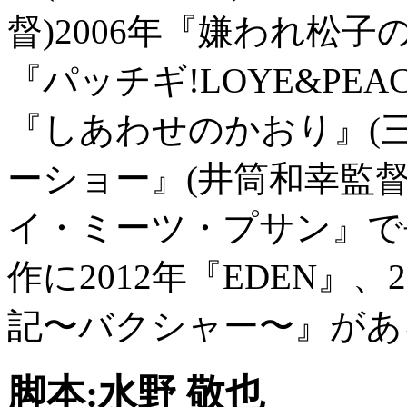
督)2006年『嫌われ松子
『パッチギ!LOYE&PEAC
『しあわせのかおり』(三
ーショー』(井筒和幸監督)等
イ・ミーツ・プサン』で
作に2012年『EDEN』
記〜バクシャー〜』があ
脚本:水野 敬也