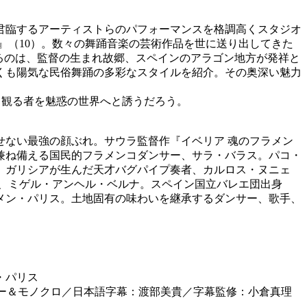
に君臨するアーティストらのパフォーマンスを格調高くスタジオ
』（10）。数々の舞踊音楽の芸術作品を世に送り出してきた
るのは、監督の生まれ故郷、スペインのアラゴン地方が発祥と
くも陽気な民俗舞踊の多彩なスタイルを紹介。その奥深い魅力
 観る者を魅惑の世界へと誘うだろう。
ない最強の顔ぶれ。サウラ監督作『イベリア 魂のフラメン
兼ね備える国民的フラメンコダンサー、サラ・バラス。パコ・
、ガリシアが生んだ天才バグパイプ奏者、カルロス・ヌニェ
、ミゲル・アンヘル・ベルナ。スペイン国立バレエ団出身
メン・パリス。土地固有の味わいを継承するダンサー、歌手、
・パリス
h／DCP／カラー＆モノクロ／日本語字幕：渡部美貴／字幕監修：小倉真理