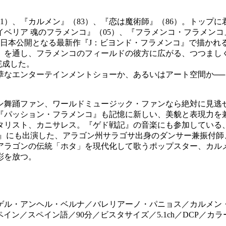
）、『カルメン』（83）、『恋は魔術師』（86）。トップ
イベリア 魂のフラメンコ』（05）、『フラメンコ・フラメンコ
の日本公開となる最新作『J：ビヨンド・フラメンコ』で描かれ
」を通し、フラメンコのフィールドの彼方に広がる、つつまし
完成した。
なエンターテインメントショーか、あるいはアート空間か──
舞踊ファン、ワールドミュージック・ファンなら絶対に見逃せ
『パッション・フラメンコ』も記憶に新しい、美貌と表現力を
タリスト、カニサレス。『ゲド戦記』の音楽にも参加している
コ』にも出演した、アラゴン州サラゴサ出身のダンサー兼振付師
アラゴンの伝統「ホタ」を現代化して歌うポップスター、カル
彩を放つ。
ゲル・アンヘル・ベルナ／バレリアーノ・パニョス／カルメン
co／2016年／スペイン／スペイン語／90分／ビスタサイズ／5.1c