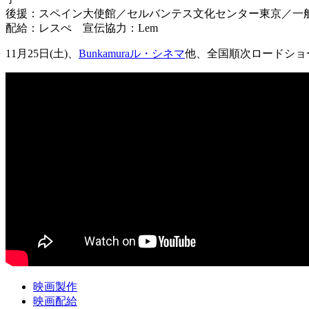
後援：スペイン大使館／セルバンテス文化センター東京／一般
配給：レスぺ 宣伝協力：Lem
11月25日(土)、
Bunkamuraル・シネマ
他、全国順次ロードショ
映画製作
映画配給