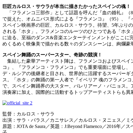
巨匠カルロス・サウラが本当に描きたかったスペインの魂！
「フラメンコ三部作」として話題を呼んだ『血の婚礼』（81
で捉えた、オムニバス形式による『フラメンコ』（95）、『
スペイン映画界の巨匠、カルロス・サウラ。待望、5年ぶり
される「ホタ」。フラメンコのルーツのひとつである「ホタ
に迫る、至福のダンス&音楽エンターテインメントがここに
めくるめく映像美で描かれる数々のダンスシーンは、絢爛豪華
スペイン舞踊のスーパースター、奇跡の競演！
集結した豪華アーティスト陣は、フラメンコおよびスペイン
コ』、『フラメンコ・フラメンコ』でも重要場面に登場し、
デ・ルシアの後継者と目され、世界的に活躍するスーパーギ
ス。「ホタ」の舞踊の第一人者で『イベリア 魂のフラメン
で、スペイン舞踊界の大スター、バレリアーノ・パニョス。
演奏家に加え、国際的に活動するトップアーティストらも異
監督：カルロス・サウラ
出演：サラ・バラス／カニサレス／カルロス・ヌニェス／ミ
原題：JOTA de Saura／英題：J:Beyond Flamen
子